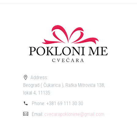
Address:
Beograd ( Čukarica ), Ratka Mitrovića 138,
lokal 4, 11135
Phone:
+381 69 111 30 30
Email:
cvecarapoklonime@gmail.com