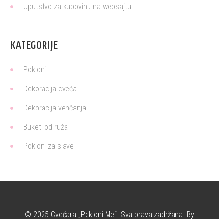
Uputstvo za kupovinu na websajtu
KATEGORIJE
Pokloni
Dekoracija cveća
Dekoracija venčanja
Buketi od ruža
Pokloni za slave
© 2025 Cvećara „Pokloni Me“. Sva prava zadržana. By