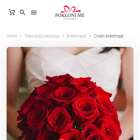
Home
Dekoracija venčanja
Bidermajeri
Crveni bidermajer