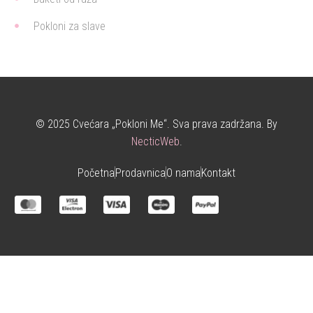
Pokloni za slave
© 2025 Cvećara „Pokloni Me“. Sva prava zadržana. By
NecticWeb
.
Početna
Prodavnica
O nama
Kontakt