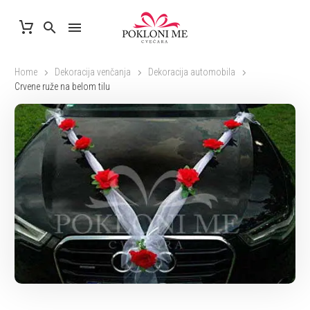
Home
Dekoracija venčanja
Dekoracija automobila
Crvene ruže na belom tilu