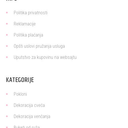
Politika privatnosti
Reklamacije
Politika plaćanja
Opšti uslovi pružanja usluga
Uputstvo za kupovinu na websajtu
KATEGORIJE
Pokloni
Dekoracija cveća
Dekoracija venčanja
Buketi od ruža