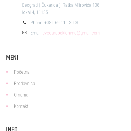
Beograd ( Čukarica ), Ratka Mitrovića 138,
lokal 4, 11135
Phone:
+381 69 111 30 30
Email:
cvecarapoklonime@gmail.com
MENI
Početna
Prodavnica
O nama
Kontakt
INFO