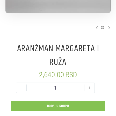
ARANŽMAN MARGARETA I
RUŽA
2,640.00
RSD
-
+
DODAJ U KORPU