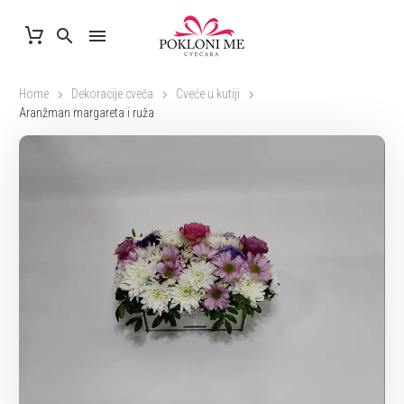
Home
Dekoracije cveća
Cveće u kutiji
Aranžman margareta i ruža