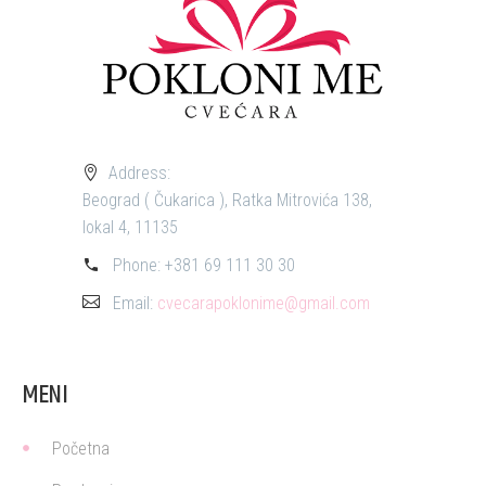
Address:
Beograd ( Čukarica ), Ratka Mitrovića 138,
lokal 4, 11135
Phone:
+381 69 111 30 30
Email:
cvecarapoklonime@gmail.com
MENI
Početna