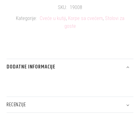
SKU:
19008
Kategorije:
Cveće u kutiji
,
Korpe sa cvećem
,
Stolovi za
goste
DODATNE INFORMACIJE
RECENZIJE