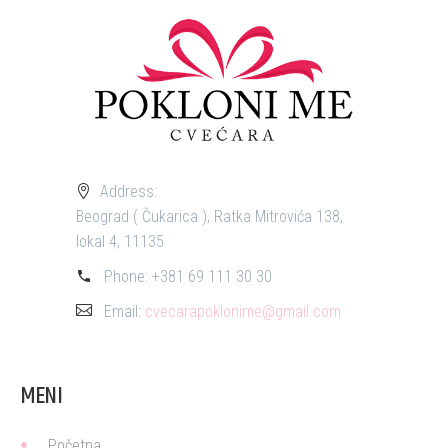
Address:
Beograd ( Čukarica ), Ratka Mitrovića 138,
lokal 4, 11135
Phone:
+381 69 111 30 30
Email:
cvecarapoklonime@gmail.com
MENI
Početna