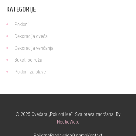
KATEGORIJE
Pokloni
Dekoracija cveća
Dekoracija venčanja
Buketi od ruža
Pokloni za slave
© 2025 Cvećara „Pokloni Me“. Sva prava zadržana. By
NecticWeb
.
Početna
Prodavnica
O nama
Kontakt