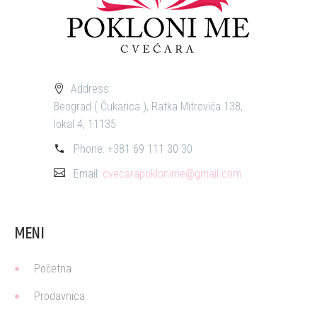
Address:
Beograd ( Čukarica ), Ratka Mitrovića 138,
lokal 4, 11135
Phone:
+381 69 111 30 30
Email:
cvecarapoklonime@gmail.com
MENI
Početna
Prodavnica