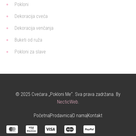
Pokloni
Dekoracija cveća
Dekoracija venčanja
Buketi od ruža
Pokloni za slave
© 2025 Cvećara „Pokloni Me“. Sva prava zadržana. By
NecticWeb
.
Početna
Prodavnica
O nama
Kontakt