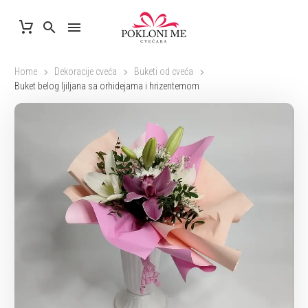
Home
Dekoracije cveća
Buketi od cveća
Buket belog ljiljana sa orhidejama i hrizentemom