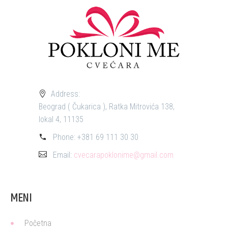
Address:
Beograd ( Čukarica ), Ratka Mitrovića 138,
lokal 4, 11135
Phone:
+381 69 111 30 30
Email:
cvecarapoklonime@gmail.com
MENI
Početna