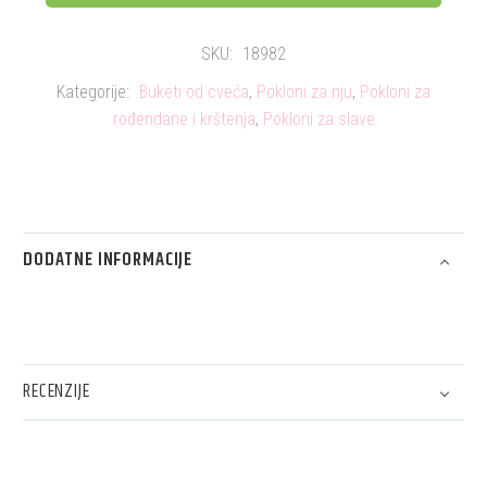
SKU:
18982
Kategorije:
Buketi od cveća
,
Pokloni za nju
,
Pokloni za
rođendane i krštenja
,
Pokloni za slave
DODATNE INFORMACIJE
RECENZIJE