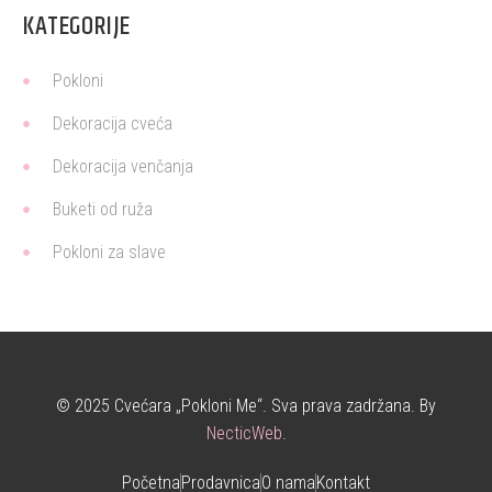
KATEGORIJE
Pokloni
Dekoracija cveća
Dekoracija venčanja
Buketi od ruža
Pokloni za slave
© 2025 Cvećara „Pokloni Me“. Sva prava zadržana. By
NecticWeb
.
Početna
Prodavnica
O nama
Kontakt