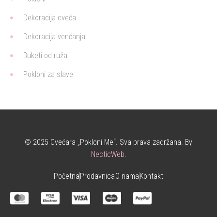
Dekoracija cveća
Dekoracija venčanja
Buketi od ruža
Pokloni za slave
© 2025 Cvećara „Pokloni Me“. Sva prava zadržana. By
NecticWeb
.
Početna
Prodavnica
O nama
Kontakt