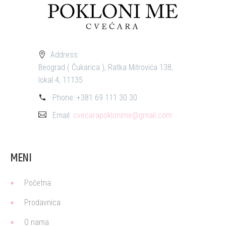
Address:
Beograd ( Čukarica ), Ratka Mitrovića 138,
lokal 4, 11135
Phone:
+381 69 111 30 30
Email:
cvecarapoklonime@gmail.com
MENI
Početna
Prodavnica
O nama