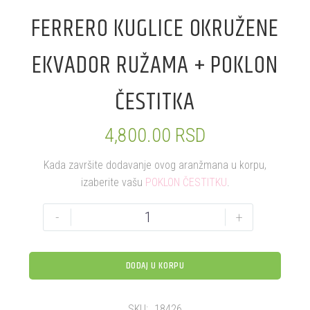
FERRERO KUGLICE OKRUŽENE
EKVADOR RUŽAMA + POKLON
ČESTITKA
4,800.00
RSD
Kada završite dodavanje ovog aranžmana u korpu,
izaberite vašu
POKLON ČESTITKU
.
-
+
DODAJ U KORPU
SKU:
18426