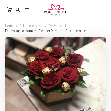
Home
Dekoracije cveća
Cveće u kutiji
Ferrero kuglice okružene Ekvador Ružama + Poklon čestitka