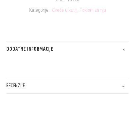
Kategorije:
Cveće u kutiji
,
Pokloni za nju
DODATNE INFORMACIJE
RECENZIJE