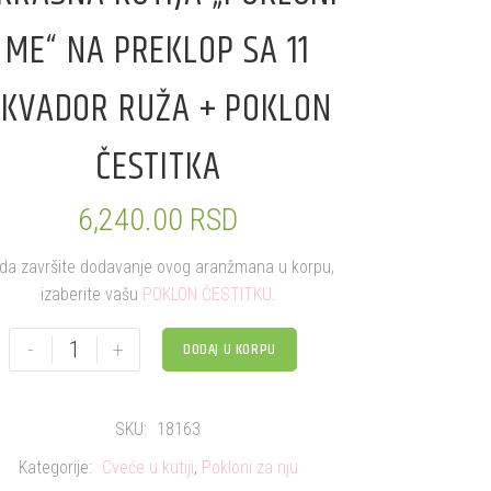
ME“ NA PREKLOP SA 11
EKVADOR RUŽA + POKLON
ČESTITKA
6,240.00
RSD
da završite dodavanje ovog aranžmana u korpu,
izaberite vašu
POKLON ČESTITKU
.
-
+
DODAJ U KORPU
SKU:
18163
Kategorije:
Cveće u kutiji
,
Pokloni za nju