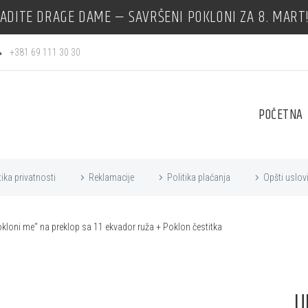
ADITE DRAGE DAME — SAVRŠENI POKLONI ZA 8. MART
+381 69 111 30 30
POČETNA
tika privatnosti
Reklamacije
Politika plaćanja
Opšti uslov
okloni me“ na preklop sa 11 ekvador ruža + Poklon čestitka
U