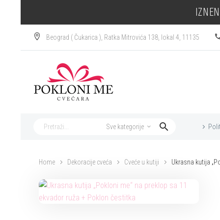
IZNEN
Beograd ( Čukarica ), Ratka Mitrovića 138, lokal 4, 11135
Poli
Sve kategorije
Home
Dekoracije cveća
Cveće u kutiji
Ukrasna kutija „P