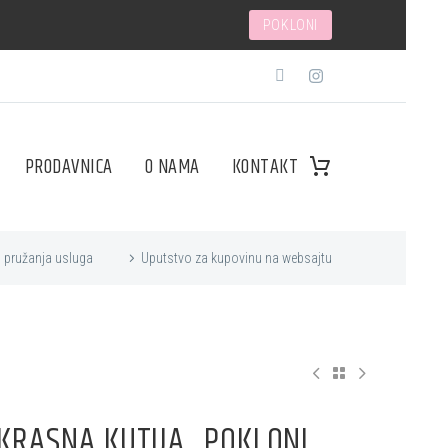
!
POKLONI
PRODAVNICA
O NAMA
KONTAKT
i pružanja usluga
Uputstvo za kupovinu na websajtu
KRASNA KUTIJA „POKLONI