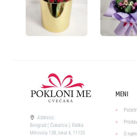
MENI
Počet
Address:
Prodav
Beograd ( Čukarica ), Ratka
Mitrovića 138, lokal 4, 11135
O nam