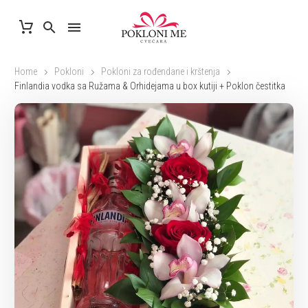
Home
Pokloni
Pokloni za rođendane i krštenja
Finlandia vodka sa Ružama & Orhidejama u box kutiji + Poklon čestitka