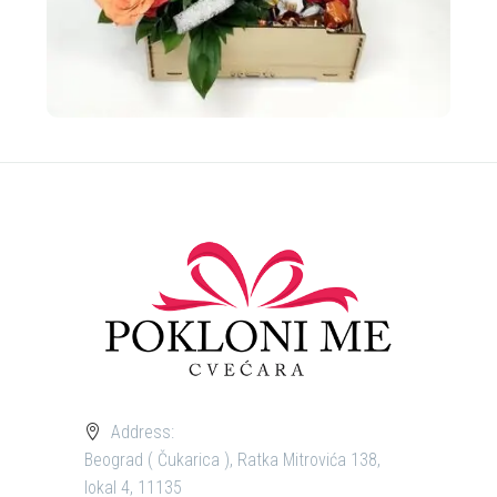
Address:
Beograd ( Čukarica ), Ratka Mitrovića 138,
lokal 4, 11135