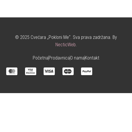
© 2025 Cvećara „Pokloni Me“. Sva prava zadržana. By
NecticWeb
.
Početna
Prodavnica
O nama
Kontakt