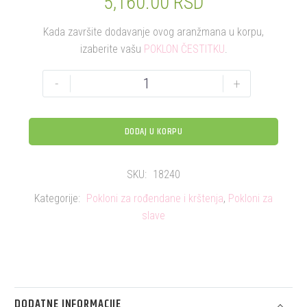
5,160.00
RSD
Kada završite dodavanje ovog aranžmana u korpu,
izaberite vašu
POKLON ČESTITKU
.
-
+
DODAJ U KORPU
SKU:
18240
Kategorije:
Pokloni za rođendane i krštenja
,
Pokloni za
slave
DODATNE INFORMACIJE