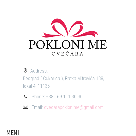
Address:
Beograd ( Čukarica ), Ratka Mitrovića 138,
lokal 4, 11135
Phone:
+381 69 111 30 30
Email:
cvecarapoklonime@gmail.com
MENI