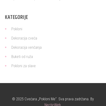
KATEGORIJE
Pokloni
Dekoracija cveća
Dekoracija venčanja
Buketi od ruža
Pokloni za slave
© 2025 Cvećara „Pokloni Me“. Sva prava zadržana. By
NecticWeb
.